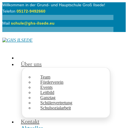
Willkommen in der Grund- und Hauptschule Groß Ilsede!
Telefon
05172-9492660
Mail
schule@ghs-ilsede.eu
Über uns
Team
Förderverein
Events
Leitbild
Ganztag
Schülervertretung
Schulsozialarbeit
Kontakt