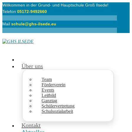
Willkommen in der Grund- und Hauptschule Groß Ilsede!
Telefon
05172-9492660
Mail
schule@ghs-ilsede.eu
Über uns
Team
Förderverein
Events
Leitbild
Ganztag
Schülervertretung
Schulsozialarbeit
Kontakt