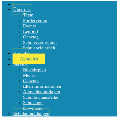
Über uns
Team
Förderverein
Events
Leitbild
Ganztag
Schülervertretung
Schulsozialarbeit
Kontakt
Aktuelles
Service
Busfahrplan
Mensa
Ganztag
Elterninformationen
Anmeldeunterlagen
Schulbuchausleihe
Schulshop
Download
Schulanmeldungen