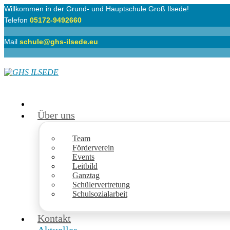
Willkommen in der Grund- und Hauptschule Groß Ilsede!
Telefon
05172-9492660
Mail
schule@ghs-ilsede.eu
Über uns
Team
Förderverein
Events
Leitbild
Ganztag
Schülervertretung
Schulsozialarbeit
Kontakt