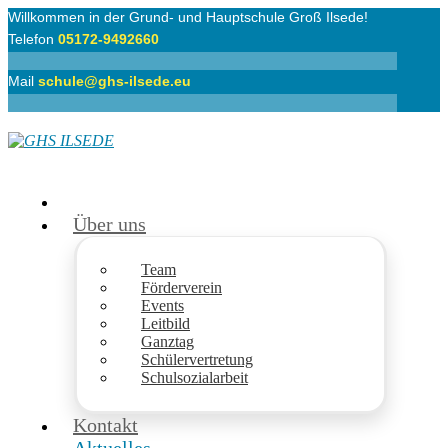
Willkommen in der Grund- und Hauptschule Groß Ilsede!
Telefon
05172-9492660
Mail
schule@ghs-ilsede.eu
Über uns
Team
Förderverein
Events
Leitbild
Ganztag
Schülervertretung
Schulsozialarbeit
Kontakt