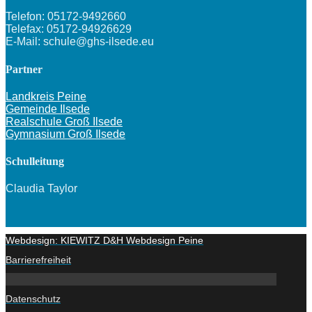
Telefon: 05172-9492660
Telefax: 05172-94926629
E-Mail: schule@ghs-ilsede.eu
Partner
Landkreis Peine
Gemeinde Ilsede
Realschule Groß Ilsede
Gymnasium Groß Ilsede
Schulleitung
Claudia Taylor
Webdesign: KIEWITZ D&H Webdesign Peine
Barrierefreiheit
Datenschutz