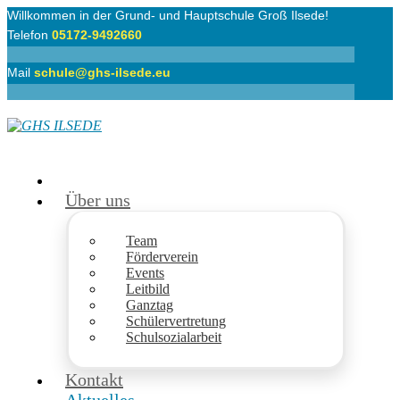
Willkommen in der Grund- und Hauptschule Groß Ilsede!
Telefon
05172-9492660
Mail
schule@ghs-ilsede.eu
Über uns
Team
Förderverein
Events
Leitbild
Ganztag
Schülervertretung
Schulsozialarbeit
Kontakt