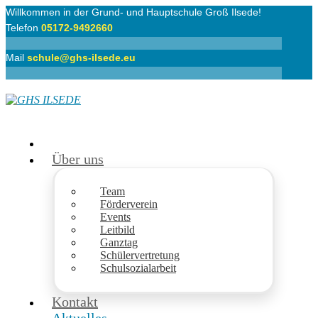
Willkommen in der Grund- und Hauptschule Groß Ilsede!
Telefon
05172-9492660
Mail
schule@ghs-ilsede.eu
Über uns
Team
Förderverein
Events
Leitbild
Ganztag
Schülervertretung
Schulsozialarbeit
Kontakt