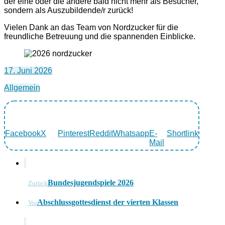
der eine oder die andere bald nicht mehr als Besucher,
sondern als Auszubildende/r zurück!
Vielen Dank an das Team von Nordzucker für die
freundliche Betreuung und die spannenden Einblicke.
17. Juni 2026
Allgemein
Facebook
X
Pinterest
Reddit
Whatsapp
E-
Shortlink
Mail
Bundesjugendspiele 2026
Zurück
Abschlussgottesdienst der vierten Klassen
Vor