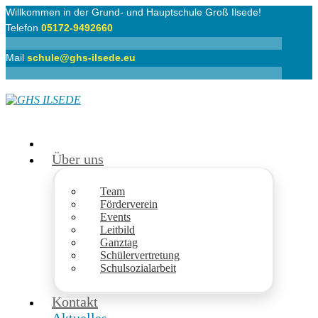
Willkommen in der Grund- und Hauptschule Groß Ilsede!
Telefon
05172-9492660
Mail
schule@ghs-ilsede.eu
Über uns
Team
Förderverein
Events
Leitbild
Ganztag
Schülervertretung
Schulsozialarbeit
Kontakt