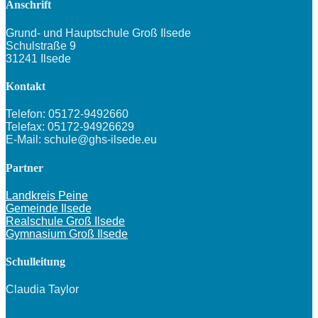
Anschrift
Grund- und Hauptschule Groß Ilsede
Schulstraße 9
31241 Ilsede
Kontakt
Telefon: 05172-9492660
Telefax: 05172-94926629
E-Mail: schule@ghs-ilsede.eu
Partner
Landkreis Peine
Gemeinde Ilsede
Realschule Groß Ilsede
Gymnasium Groß Ilsede
Schulleitung
Claudia Taylor