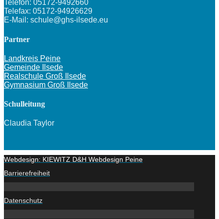
Telefon: 05172-9492660
Telefax: 05172-94926629
E-Mail: schule@ghs-ilsede.eu
Partner
Landkreis Peine
Gemeinde Ilsede
Realschule Groß Ilsede
Gymnasium Groß Ilsede
Schulleitung
Claudia Taylor
Webdesign: KIEWITZ D&H Webdesign Peine
Barrierefreiheit
Datenschutz