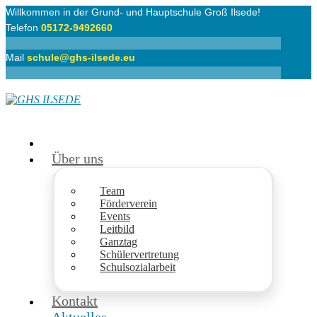
Willkommen in der Grund- und Hauptschule Groß Ilsede!
Telefon
05172-9492660
Mail
schule@ghs-ilsede.eu
Über uns
Team
Förderverein
Events
Leitbild
Ganztag
Schülervertretung
Schulsozialarbeit
Kontakt