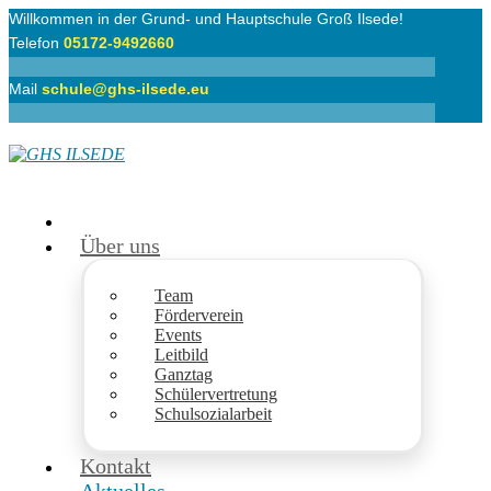
Willkommen in der Grund- und Hauptschule Groß Ilsede!
Telefon
05172-9492660
Mail
schule@ghs-ilsede.eu
Über uns
Team
Förderverein
Events
Leitbild
Ganztag
Schülervertretung
Schulsozialarbeit
Kontakt