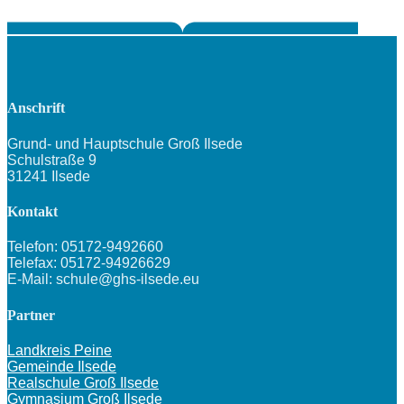
Anschrift
Grund- und Hauptschule Groß Ilsede
Schulstraße 9
31241 Ilsede
Kontakt
Telefon: 05172-9492660
Telefax: 05172-94926629
E-Mail: schule@ghs-ilsede.eu
Partner
Landkreis Peine
Gemeinde Ilsede
Realschule Groß Ilsede
Gymnasium Groß Ilsede